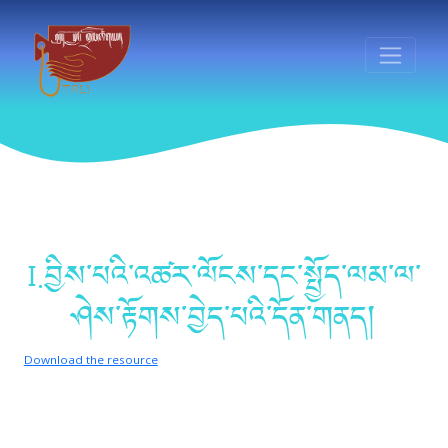
I.བྱིས་པའི་འཚར་ལོངས་དང་སྤྱོད་ལམ་ལ་
ཤེས་རྟོགས་བྱེད་པའི་དོན་གནད།
Download the resource