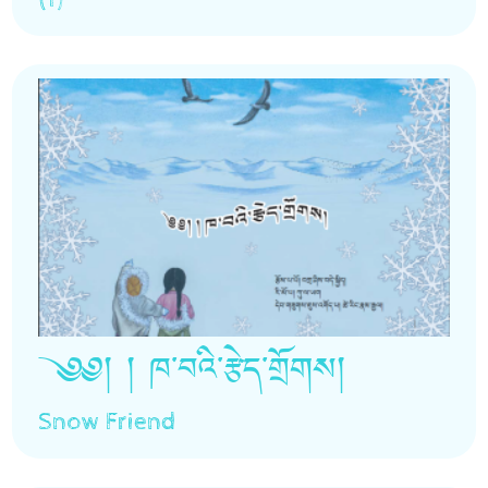
༄༅། ། ཁ་བའི་རྩེད་གྲོགས།
Snow Friend