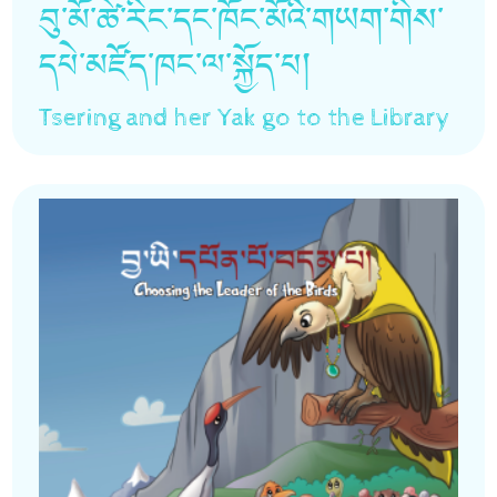
བུ་མོ་ཚེ་རིང་དང་ཁོང་མོའི་གཡག་གིས་
དཔེ་མཛོད་ཁང་ལ་སྐྱོད་པ།
Tsering and her Yak go to the Library