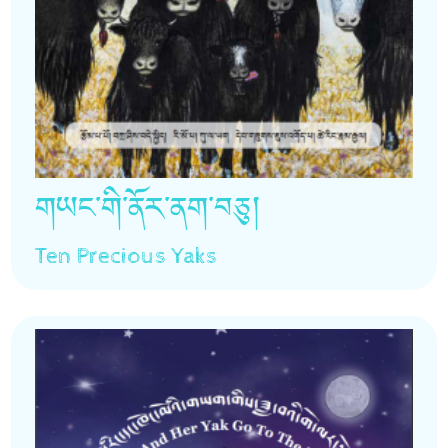
གཡང་གི་ནོར་ནག་བཅུ།
Ten Precious Yaks