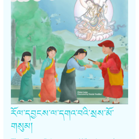
རོལ་དབྱངས་ལ་དགའ་བའི་སྲས་མོ་
གསུམ།