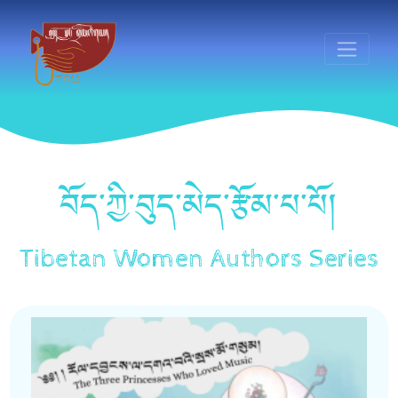
བོད་ཀྱི་བུད་མེད་རྩོམ་པ་པོ།
Tibetan Women Authors Series