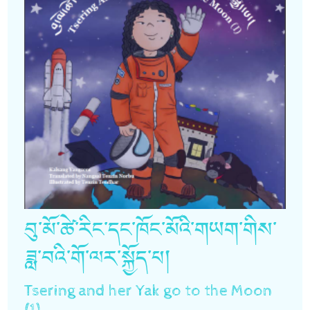
བུ་མོ་ཚེ་རིང་དང་ཁོང་མོའི་གཡག་གིས་
ཟླ་བའི་གོ་ལར་སྐྱོད་པ།
Tsering and her Yak go to the Moon
(1)