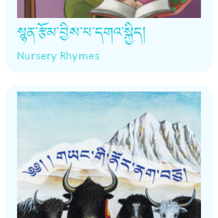
སྙན་རྩོམ་བྱིས་པ་དགའ་སྐྱིད།
Nursery Rhymes