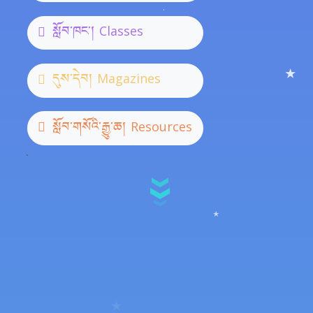
སློབ་ཁང་།
Classes
དུས་དེབ།
Magazines
སློབ་གསོའི་རྒྱུ་ཆ།
Resources
`