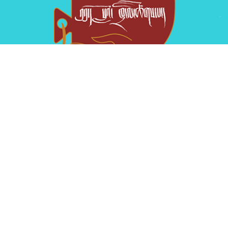
ཁྲ་ལི་བོད་ཀྱི་སྒྱུ་རྩལ་དང་རྩོམ་རིག་གོང་འཕེལ་ཚོགས་པས་ཀྲུང་ཧྭ་མི་
དམངས་སྤྱི་མཐུན་རྒྱལ་ཁབ་ཀྱི་ཁྱབ་ཁོངས་ སུ་ཚུད་པའི་གངས་ཅན་བོད་
མིའི་ས་ཁུལ་རྣམས་ལ་བོད་ཀྱི་རིག་གཞུང་དང་སྐད་ཡིག་ཁྱབ་གདལ་
གཏོང་བའི་ ལས་གཞི་ཁག་ལ་རྒྱབ་སྐྱོར་བྱེད་བཞིན་ཡོད། ཁྲ་ལི་ཚོགས་
པ་དེ་ནི་ཁེ་གཉེར་མིན་ལ། གཞུང་འབྲེལ་མིན་པའི་ ཚོགས་པ་ཞིག་ཡིན་
པ་དང་། ཆབ་སྲིད་དམ་ཆོས་ལུགས་ཀྱི་ཚོགས་པ་སུ་ཞིག་དང་འབྲེལ་བ་
མེད།