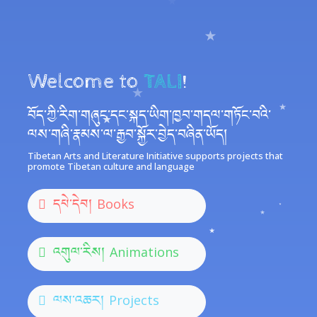
Welcome to
TALI
!
བོད་ཀྱི་རིག་གཞུང་དང་སྐད་ཡིག་ཁྱབ་གདལ་གཏོང་བའི་
ལས་གཞི་རྣམས་ལ་རྒྱབ་སྐྱོར་བྱེད་བཞིན་ཡོད།
Tibetan Arts and Literature Initiative supports projects that
promote Tibetan culture and language
དཔེ་དེབ།
Books
འགུལ་རིས།
Animations
ལས་འཆར།
Projects