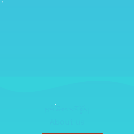
ཁྲ་ལི་ཚོགས་པ་ངོ་སྤྲོད།
About us