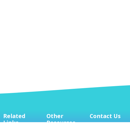
Related
Other
Contact Us
Links
Resources
Mailing Address:
8127 Mesa Drive