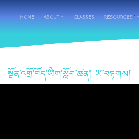
HOME
ABOUT
CLASSES
RESOURCES
.
སྔོན་འགྲོ་བོད་ཡིག་སློབ་ཚན། ཡ་བཏགས།